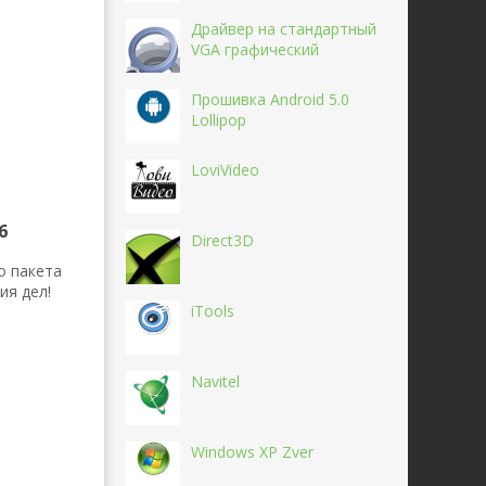
Драйвер на стандартный
VGA графический
Прошивка Android 5.0
Lollipop
LoviVideo
6
Direct3D
о пакета
ия дел!
iTools
Navitel
Windows XP Zver