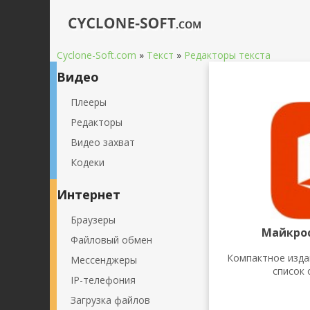
Cyclone-Soft.com
»
Текст
»
Редакторы текста
Видео
Плееры
Редакторы
Видео захват
Кодеки
Интернет
Браузеры
Майкрос
Файловый обмен
Компактное изда
Мессенджеры
список 
IP-телефония
Загрузка файлов