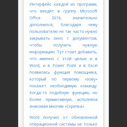
Интерфейс каждой из программ,
что входят в группу Microsoft
Office 2016, значительно
дополнился, благодаря чему
пользователю не так часто нужно
закрывать окно с документом,
чтобы получить нужную
информацию. Тут стоит добавить,
что именно с этой целью и в
Word, и в Power Point и в Excel
появилась функция помощника,
который по первому «зову»
покажет необходимую команду.
Когда-то подобную функцию, но
более примитивную, исполняла
знакомая многим «Скрепка».
Word получил от обновленной
операционной системы не только