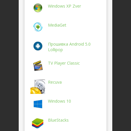
Windows XP Zver
MediaGet
Прошивка Android 5.0
Lollipop
TV Player Classic
Recuva
Windows 10
BlueStacks