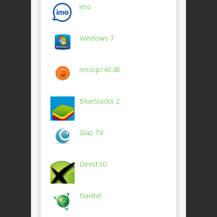
imo
Windows 7
msvcp140.dll
BlueStacks 2
Glaz TV
Direct3D
Navitel