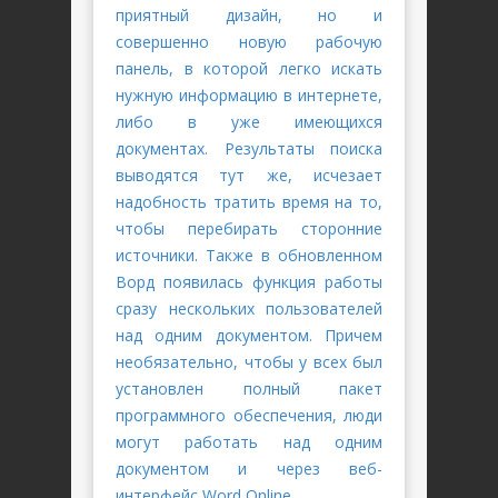
приятный дизайн, но и
совершенно новую рабочую
панель, в которой легко искать
нужную информацию в интернете,
либо в уже имеющихся
документах. Результаты поиска
выводятся тут же, исчезает
надобность тратить время на то,
чтобы перебирать сторонние
источники. Также в обновленном
Ворд появилась функция работы
сразу нескольких пользователей
над одним документом. Причем
необязательно, чтобы у всех был
установлен полный пакет
программного обеспечения, люди
могут работать над одним
документом и через веб-
интерфейс Word Online.