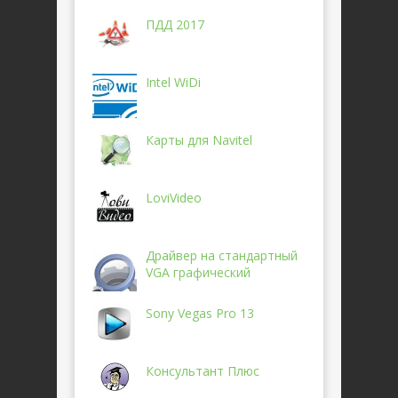
ПДД 2017
Intel WiDi
Карты для Navitel
LoviVideo
Драйвер на стандартный
VGA графический
Sony Vegas Pro 13
Консультант Плюс