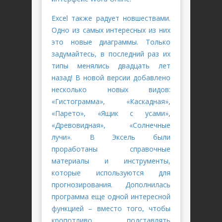
Excel также радует новшествами.
Одно из самых интересных из них
это новые диаграммы. Только
задумайтесь, в последний раз их
типы менялись двадцать лет
назад! В новой версии добавлено
несколько новых видов:
«Гистограмма», «Каскадная»,
«Парето», «Ящик с усами»,
«Древовидная», «Солнечные
лучи». В Эксель были
проработаны справочные
материалы и инструменты,
которые используются для
прогнозирования. Дополнилась
программа еще одной интересной
функцией – вместо того, чтобы
кропотливо подставлять