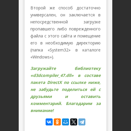
Второй же способ достаточно
универсален, он заключается в
непосредственной загрузке
пропавшего либо поврежденного
файла с этого сайта и помещение
его в необходимую директорию
(папка «System32» в каталоге
«Windows»).
Загружайте библиотеку
«d3dcompiler_47.dll» в составе
пакета DirectX по ссылке ниже,
не забудьте поделиться ей с
друзьями и оставить
комментарий. Благодарим за
внимание!