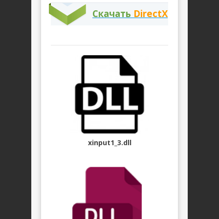
Скачать
DirectX
xinput1_3.dll