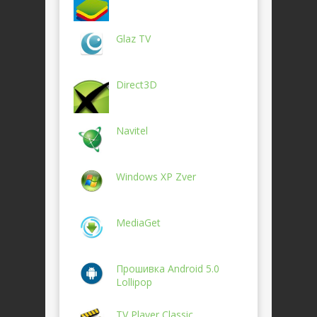
Glaz TV
Direct3D
Navitel
Windows XP Zver
MediaGet
Прошивка Android 5.0
Lollipop
TV Player Classic