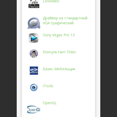
LoviVideo
Драйвер на стандартный
VGA графический
Sony Vegas Pro 13
Консультант Плюс
Базис-Мебельщик
iTools
OpenGL