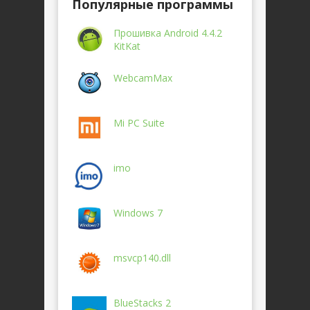
Популярные программы
Прошивка Android 4.4.2
KitKat
WebcamMax
Mi PC Suite
imo
Windows 7
msvcp140.dll
BlueStacks 2