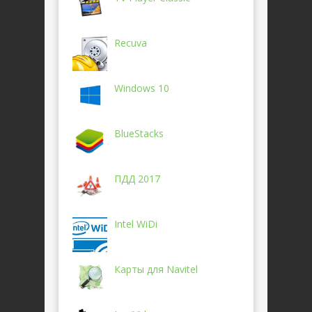
Recuva
Windows 10
BlueStacks
ПДД 2017
Intel WiDi
Карты для Navitel