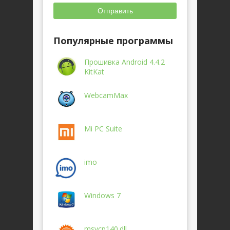
Отправить
Популярные программы
Прошивка Android 4.4.2
KitKat
WebcamMax
Mi PC Suite
imo
Windows 7
msvcp140.dll