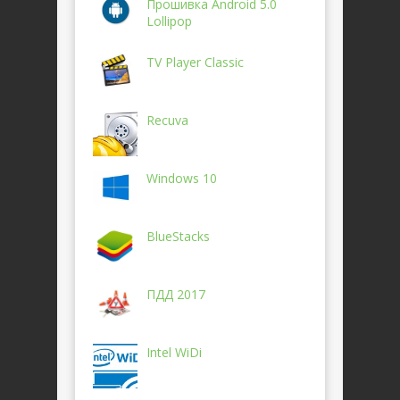
Прошивка Android 5.0
Lollipop
TV Player Classic
Recuva
Windows 10
BlueStacks
ПДД 2017
Intel WiDi