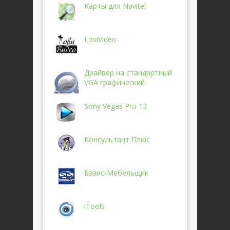
Карты для Navitel
LoviVideo
Драйвер на стандартный
VGA графический
Sony Vegas Pro 13
Консультант Плюс
Базис-Мебельщик
iTools