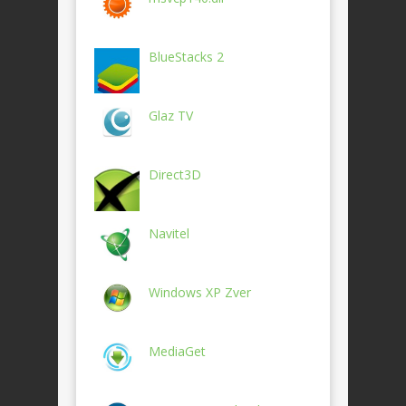
BlueStacks 2
Glaz TV
Direct3D
Navitel
Windows XP Zver
MediaGet