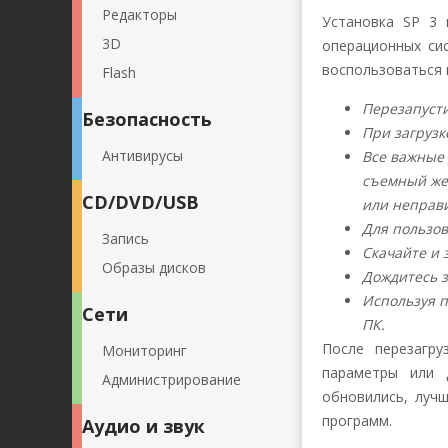
Редакторы
Установка SP 3 
3D
операционных си
воспользоваться 
Flash
Перезапусти
Безопасность
При загрузк
Антивирусы
Все важные 
съемный жес
CD/DVD/USB
или неправи
Для пользов
Запись
Скачайте и 
Образы дисков
Дождитесь 
Используя п
Сети
ПК.
После перезагр
Мониторинг
параметры или 
Администрирование
обновились, луч
программ.
Аудио и звук