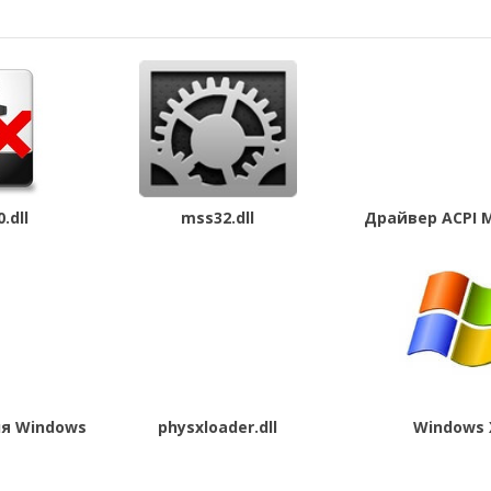
.dll
mss32.dll
Драйвер ACPI 
для Windows
physxloader.dll
Windows 