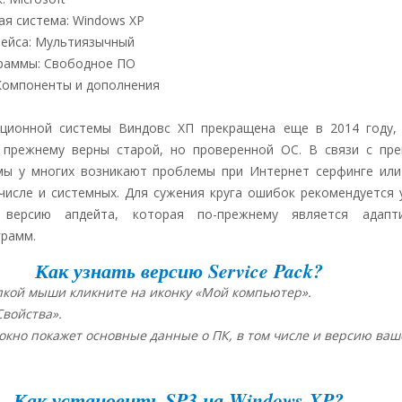
я система: Windows XP
фейса: Мультиязычный
граммы: Свободное ПО
Компоненты и дополнения
ционной системы Виндовс ХП прекращена еще в 2014 году,
 прежнему верны старой, но проверенной ОС. В связи с пр
мы у многих возникают проблемы при Интернет серфинге или
числе и системных. Для сужения круга ошибок рекомендуется 
версию апдейта, которая по-прежнему является адапт
грамм.
Как узнать версию Service Pack?
пкой мыши кликните на иконку «Мой компьютер».
войства».
кно покажет основные данные о ПК, в том числе и версию ваш
Как установить SP3 на Windows XP?