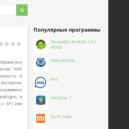
Популярные программы
Прошивка Android 4.4.2
KitKat
WebcamMax
собраны все
около 1000
пасность и
imo
 бесплатно
рограммное
вободно, а
Windows 7
 с SP1 или
Mi PC Suite