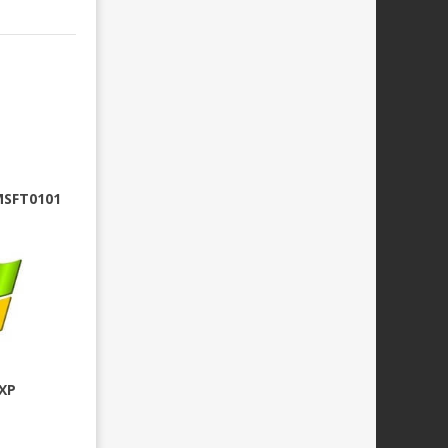
MSFT0101
XP