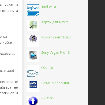
ом числе и
Intel WiDi
е нюансы и
Карты для Navitel
е на
Консультант Плюс
ри сбое
Sony Vegas Pro 13
тройство.
OpenGL
ите свой
 некоторые
Базис-Мебельщик
айвера не
плагинов и
PRO100