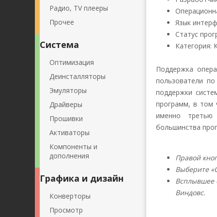
Радио, TV плееры
Операционна
Прочее
Язык интер
Статус про
Система
Категория: 
Оптимизация
Поддержка опера
Деинсталляторы
пользователи по
Эмуляторы
поддержки систе
программ, в том 
Драйверы
именно третью 
Прошивки
большинства про
Активаторы
Компоненты и
дополнения
Правой кно
Выберите «С
Графика и дизайн
Всплывшее о
Виндовс.
Конверторы
Просмотр