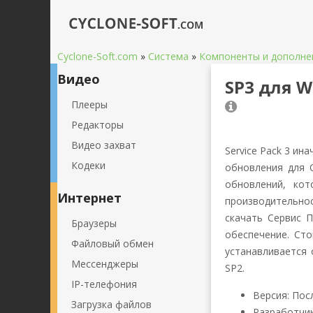
Cyclone-Soft.com
»
Система
»
Компоненты и дополне
Видео
SP3 для W
Плееры
3
4
5
Редакторы
Видео захват
Service Pack 3 ин
Кодеки
обновления для 
обновлений, кот
Интернет
производительнос
скачать Сервис П
Браузеры
обеспечение. Ст
Файловый обмен
устанавливается 
Мессенджеры
SP2.
IP-телефония
Версия: Пос
Загрузка файлов
Разработчик