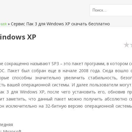
ния
»
Сервис Пак 3 для Windows XP скачать бесплатно
indows XP
аче сокращенно называют SP3 – это пакет программ, в котором 
ОС. Пакет был собран еще в начале 2008 года. Сюда вошло 
орые способны значительно увеличить стабильность, безо
ть вашей операционной системы. И далее пользователи могут
ак 3 для Windows XP, после чего установить его, обновив п
оит заметить, что данный пакет можно получить абсолютно с
он исключительно на 32-битную версию операционной системы
ледняя
: Microsoft