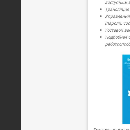
доступным в
Трансляция 
Управления
(пароли, co
Гостевой ве
Подробная с
работоспосо
Текущее издание