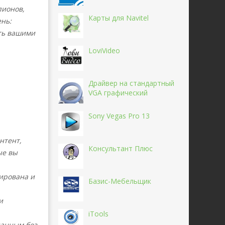
пионов,
Карты для Navitel
нь:
ть вашими
LoviVideo
Драйвер на стандартный
VGA графический
Sony Vegas Pro 13
нтент,
Консультант Плюс
ые вы
ирована и
Базис-Мебельщик
и
iTools
данным без