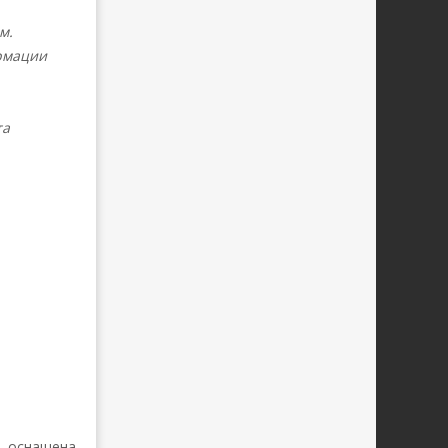
м.
рмации
та
0 оснащена