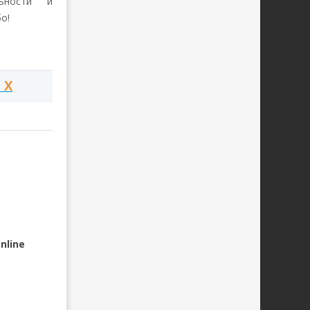
льности и
о!
 X
nline