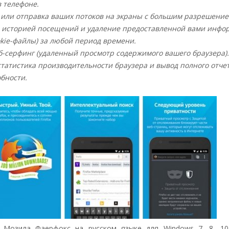
 телефоне.
или отправка ваших потоков на экраны с большим разрешение
 историей посещений и удаление предоставленной вами инфо
okie-файлы) за любой период времени.
б-серфинг (удаленный просмотр содержимого вашего браузера).
татистика производительности браузера и вывод полного отче
бности.
 Мозила Фаерфокс на русском языке для Windows 7, 8, 1