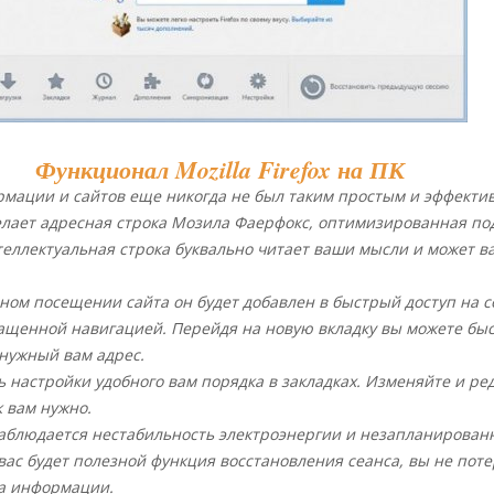
Функционал Mozilla Firefox на ПК
рмации и сайтов еще никогда не был таким простым и эффект
елает адресная строка Мозила Фаерфокс, оптимизированная по
еллектуальная строка буквально читает ваши мысли и может в
ом посещении сайта он будет добавлен в быстрый доступ на 
ащенной навигацией. Перейдя на новую вкладку вы можете бы
нужный вам адрес.
 настройки удобного вам порядка в закладках. Изменяйте и ре
к вам нужно.
наблюдается нестабильность электроэнергии и незапланирован
вас будет полезной функция восстановления сеанса, вы не поте
та информации.