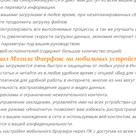
ри перехвата информации.
 вашими загрузками в любое время, при незапланированных сб
те продолжить загрузку файлов.
онтролировать все выполняемые процессы, а так же улучшать 
ть (увеличение скорости загрузки данных, экономия интернет 
е параметры под вашим руководством.
веб-исполнителей (содержит большое количество опций).
ал Мозила Фаерфокс на мобильных устройс
ы загружаются очень быстро и защищены от любых угроз в Ин
статьи и читайте их в любое удобное время с опцией «Вид для 
лагинов для удобной работы в интернете, многие из них могут
льность воспроизведения аудио и видео данных.
рекламы и ограничение нежелательного контента.
управление закладками, управляйте ими на всех устройствах ср
ние режима «Инкогнито» позволяет вам избежать распростран
 о вашем нахождении в сети и используемым веб-контентом, в
тся о вашей конфиденциальности.
 настройки мобильного браузера через ПК с доступам ко всем 