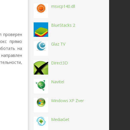
msvcp140.dll
BlueStacks 2
л проверен
фокс прямо
Glaz TV
аботать на
 направлен
тельности,
Direct3D
Navitel
Windows XP Zver
MediaGet