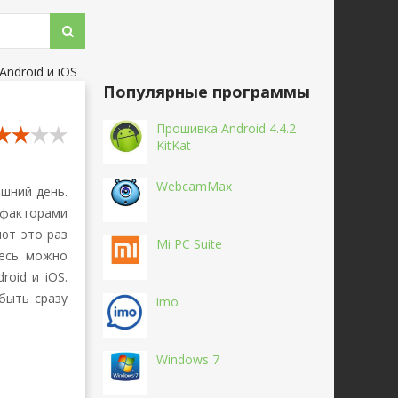
Android и iOS
Популярные программы
Прошивка Android 4.4.2
KitKat
WebcamMax
яшний день.
факторами
ют это раз
Mi PC Suite
десь можно
roid и iOS.
быть сразу
imo
Windows 7