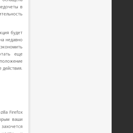
недочеты в
ительность
кция будет
 на недавно
сэкономить
отать еще
 положение
е действия.
lla Firefox
торым ваши
 захочется