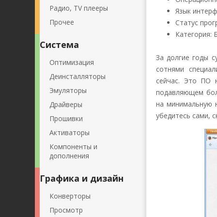
Радио, TV плееры
Язык интерфе
Прочее
Статус прог
Категория: 
Система
За долгие годы с
Оптимизация
сотнями специа
Деинсталляторы
сейчас. Это ПО 
Эмуляторы
подавляющем бол
на минимальную н
Драйверы
убедитесь сами, с
Прошивки
Активаторы
Компоненты и
дополнения
Графика и дизайн
Конверторы
Просмотр