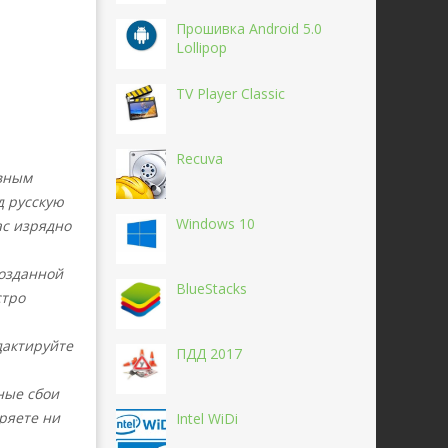
Прошивка Android 5.0
Lollipop
TV Player Classic
Recuva
ивным
д русскую
Windows 10
ас изрядно
созданной
BlueStacks
стро
дактируйте
ПДД 2017
ные сбои
ряете ни
Intel WiDi