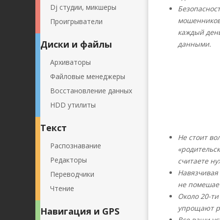
Dj студии, микшеры
Безопасност
мошенников
Проигрыватели
каждый ден
Диски и файлы
данными.
Архиваторы
Файловые менеджеры
Восстановление данных
HDD утилиты
Текст
Не стоит во
Распознавание
«родительск
Редакторы
считаете ну
Навязчивая 
Переводчики
не помешает
Чтение
Около 20-т
упрощают ра
Навигация и GPS
Все ваши ус