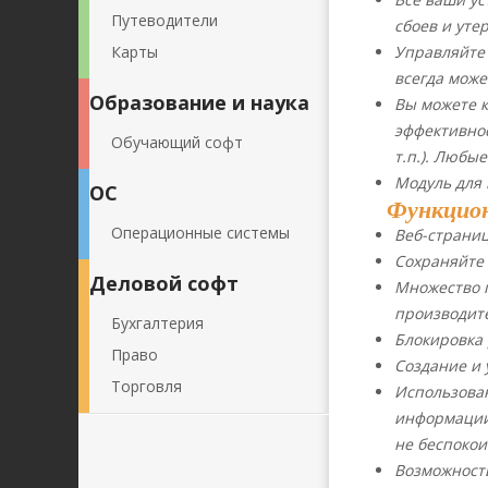
Путеводители
сбоев и уте
Карты
Управляйте
всегда може
Образование и наука
Вы можете к
эффективнос
Обучающий софт
т.п.). Любы
Модуль для 
ОС
Функцион
Операционные системы
Веб-страниц
Сохраняйте 
Деловой софт
Множество п
производите
Бухгалтерия
Блокировка 
Право
Создание и 
Торговля
Использова
информации
не беспокои
Возможность