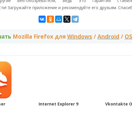
другие веб-обозреватели, ведь это гарантия стаби
ти! Загружайте приложение и рекомендуйте его друзьям. Спасиб
чать
Mozilla Firefox для
Windows
/
Android
/
OS
ser
Internet Explorer 9
Vkontakte O