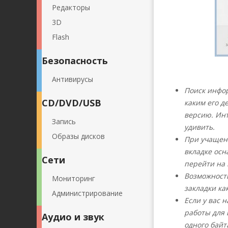
Редакторы
3D
Flash
Безопасность
Антивирусы
Поиск инфо
CD/DVD/USB
каким его д
версию. Инт
Запись
удивить.
Образы дисков
При учащенн
вкладке осн
Сети
перейти на 
Возможность
Мониторинг
закладки ка
Администрирование
Если у вас 
работы для 
Аудио и звук
одного бай