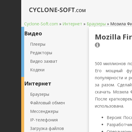
Cyclone-Soft.com
»
Интернет
»
Браузеры
»
Мозила Фир
Видео
Mozilla Fi
Плееры
3
4
5
Редакторы
Видео захват
500 миллионов по
Кодеки
Его мощный фун
популярности и р
Интернет
за разом. Сдела
скачать Мозила Ф
Браузеры
После кратковре
Файловый обмен
использована.
Мессенджеры
Версия: Пос
IP-телефония
Разработчик:
Загрузка файлов
Операционна