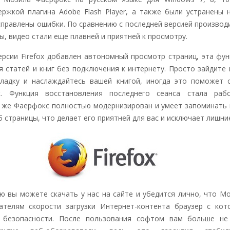
ржкой плагина Adobe Flash Player, а также были устранены 
справлены ошибки. По сравнению с последней версией производ
ы, видео стали еще плавней и приятней к просмотру.
рсии Firefox добавлен автономный просмотр страниц, эта фун
я статей и книг без подключения к интернету. Просто зайдите
кладку и наслаждайтесь вашей книгой, иногда это поможет 
к. Функция восстановления последнего сеанса стала раб
к же Фаерфокс полностью модернизирован и умеет запоминать
 страницы, что делает его приятней для вас и исключает лишни
 вы можете скачать у нас на сайте и убедится лично, что Mozi
ателям скорости загрузки Интернет-контента браузер с ко
 безопасности. После пользования софтом вам больше не