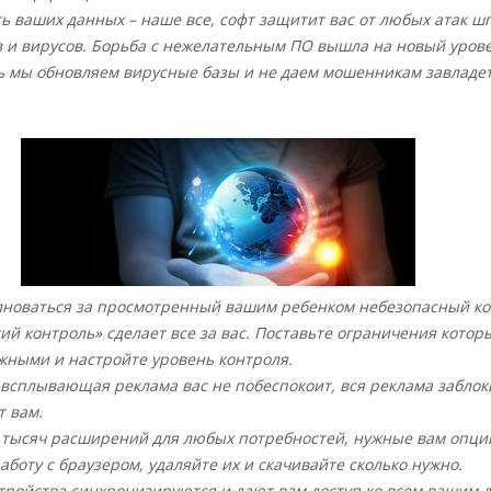
ь ваших данных – наше все, софт защитит вас от любых атак ш
 и вирусов. Борьба с нежелательным ПО вышла на новый урове
ь мы обновляем вирусные базы и не даем мошенникам завладе
лноваться за просмотренный вашим ребенком небезопасный ко
ий контроль» сделает все за вас. Поставьте ограничения котор
жными и настройте уровень контроля.
всплывающая реклама вас не побеспокоит, вся реклама заблок
 вам.
и тысяч расширений для любых потребностей, нужные вам опци
боту с браузером, удаляйте их и скачивайте сколько нужно.
тройства синхронизируются и дают вам доступ ко всем вашим 