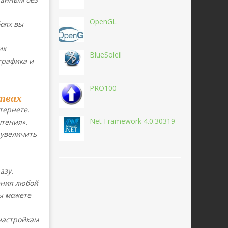
OpenGL
оях вы
их
BlueSoleil
трафика и
PRO100
твах
тернете.
Net Framework 4.0.30319
чтения».
 увеличить
азу.
ения любой
ы можете
настройкам