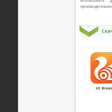
использовать 
производительнос
Ска
UC Brow