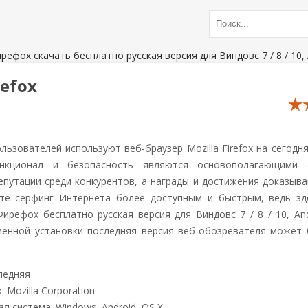
ефох скачать бесплатно русская версия для Виндовс 7 / 8 / 10, 
refox
льзователей используют веб-браузер Mozilla Firefox на сегодн
кционал и безопасность являются основополагающими 
епутации среди конкурентов, а награды и достижения доказыва
йте серфинг Интернета более доступным и быстрым, ведь з
ирефох бесплатно русская версия для Виндовс 7 / 8 / 10, And
менной установки последняя версия веб-обозревателя может 
ледняя
 Mozilla Corporation
я система: Windows, Android, OS X